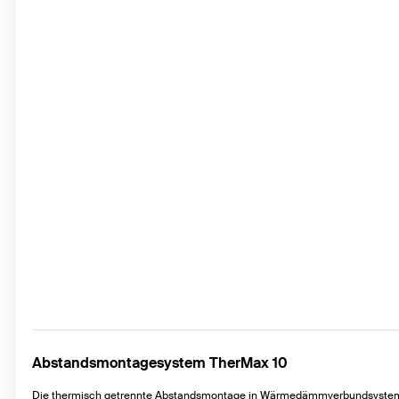
Abstandsmontagesystem TherMax 10
Die thermisch getrennte Abstandsmontage in Wärmedämmverbundsyste