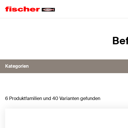
Home
Be
Kategorien
Befestigen im Verankerungsgrund
6 Produktfamilien und 40 Varianten gefunden
Befestigen im Dämmstoff