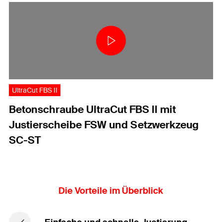
UltraCut FBS II
Betonschraube UltraCut FBS II mit
Justierscheibe FSW und Setzwerkzeug
SC-ST
Die Vorteile im Überblick