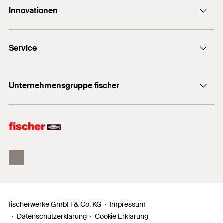
Innovationen
E-Mail Allchemet AG
DuoLine
Service
UltraCut FBS II
Bemessungssoftware FiXperience
Unternehmensgruppe fischer
Technische Beratung
fischer Consulting
fischertechnik
fischerwerke GmbH & Co. KG
Impressum
Datenschutzerklärung
Cookie Erklärung