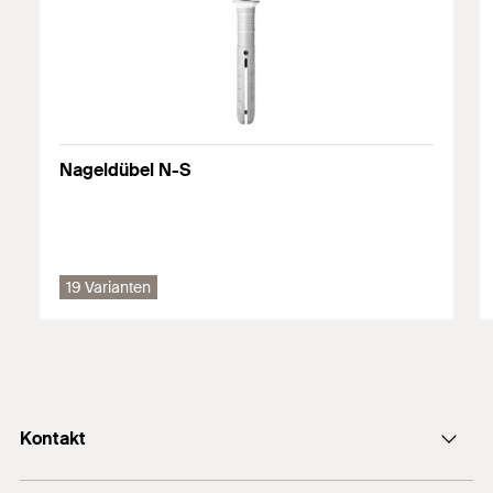
Kalksandvollstein
Mauerziegel
Naturstein
Vollstein aus Leichtbeton
Nageldübel N-S
Porenbeton
Vollgips-Platten
19 Varianten
Es gelten die Details (Baustoffe, Lasten, etc.) der ggf.
verfügbaren Zulassung. Weitere Dokumente finden Sie im
Download Center
.
Kontakt
E-Mail SFS Group