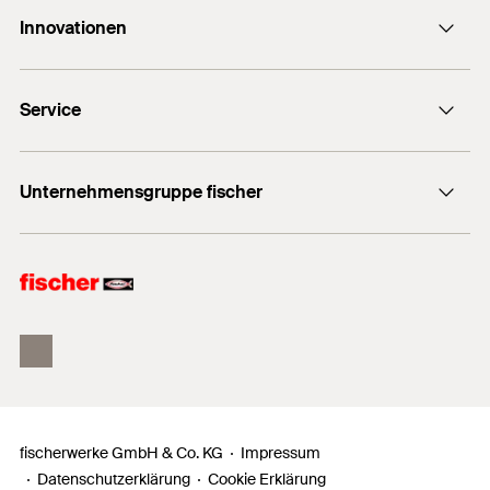
Innovationen
E-Mail Allchemet AG
DuoLine
Service
UltraCut FBS II
Bemessungssoftware FiXperience
Unternehmensgruppe fischer
Technische Beratung
fischer Consulting
fischertechnik
fischerwerke GmbH & Co. KG
Impressum
Datenschutzerklärung
Cookie Erklärung