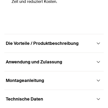
Zeit und reduziert Kosten.
Die Vorteile / Produktbeschreibung
Anwendung und Zulassung
Die montagefreundliche Federspannhülse für
leichte Befestigungen in Vollbaustoffen
Montageanleitung
Anwendungen
Vorteile
Technische Daten
Kanthölzer
Für die einteilige Nagelhülse sind weder Dübel
Funktionsweise / Montage
noch Schraube erforderlich. Dies erlaubt eine