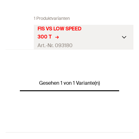
1 Produktvarianten
FIS VS LOW SPEED
300 T
Art.-Nr. 093180
ETA-Zulassung
Sprache auf Etikett
DE, EN, FR, NL, ES, PT
Gesehen 1 von 1 Variante(n)
Skalenteile
150
1 x Kartusche 300 ml
Inhalt
2 x Statikmischer FIS MR
Plus
Verpackungsvarian
Kartusche
te