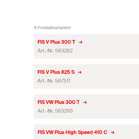
9 Produktvarianten
FIS V Plus 300 T
Art.-Nr. 563282
DIBt-Zulassung
FIS V Plus 825 S
Art.-Nr. 567511
ETA-Zulassung
Sprache auf Etikett
DIBt-Zulassung
FIS VW Plus 300 T
Skalenteile
Art.-Nr. 563293
ETA-Zulassung
Inhalt
Sprache auf Etikett
DIBt-Zulassung
FIS VW Plus High Speed 410 C