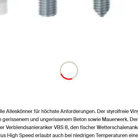
lle Alleskönner für höchste Anforderungen. Der styrolfreie Vi
in gerissenem und ungerissenem Beton sowie Mauerwerk. Der 
r Verblendsanieranker VBS 8, den fischer Wetterschalenan
lus High Speed erlaubt auch bei niedrigen Temperaturen einen