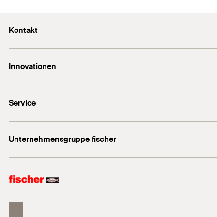
Funktionsweise / Montage
Kontakt
Die Injektionshilfen werden auf den Verlängerungssch
Baustoffe
E-Mail SFS Group
Innovationen
E-Mail Allchemet AG
Beton
DuoLine
Es gelten die Details (Baustoffe, Lasten, etc.) der ggf. verfügbaren
Service
UltraCut FBS II
Bemessungssoftware FiXperience
Unternehmensgruppe fischer
Technische Beratung
fischer Consulting
fischertechnik