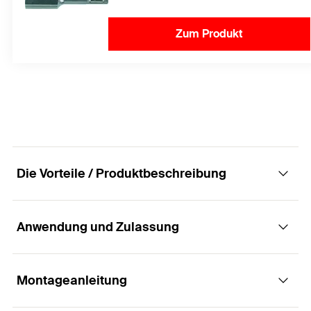
Zum Produkt
Die Vorteile / Produktbeschreibung
Anwendung und Zulassung
Höchstleistung in gerissenem Beton mit
Mörtelpatrone.
Montageanleitung
Anwendungen
Vorteile