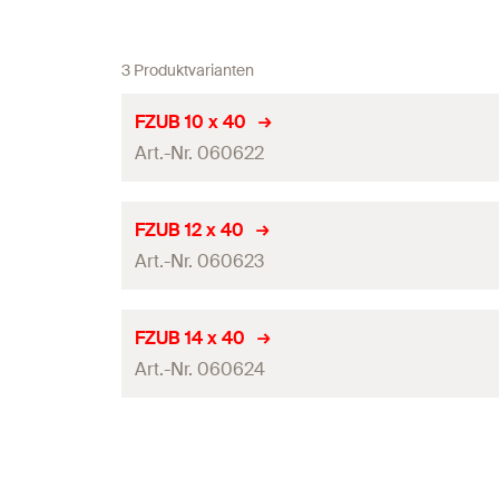
3 Produktvarianten
FZUB 10 x 40
Art.-Nr. 060622
Arbeitslänge
FZUB 12 x 40
Art.-Nr. 060623
Passend zu Dübeltyp
Bohrernenndurchmesser
(
)
d
0
Arbeitslänge
FZUB 14 x 40
Menge
Art.-Nr. 060624
Passend zu Dübeltyp
GTIN (EAN-Code)
Bohrernenndurchmesser
(
)
d
0
Arbeitslänge
Menge
Passend zu Dübeltyp