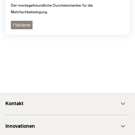
Der montagefreundliche Durchsteckanker für die
Mehrfachbefestigung.
1 Variante
Kontakt
E-Mail SFS Group
Innovationen
E-Mail Allchemet AG