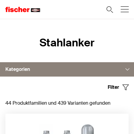
Home
Stahlanker
Kategorien
Filter
Bolzenanker
44 Produktfamilien und 439 Varianten gefunden
Betonschraube
Hülsenanker
Hinterschnittanker