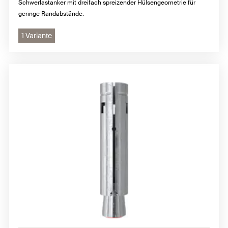
Schwerlastanker mit dreifach spreizender Hülsengeometrie für
geringe Randabstände.
1 Variante