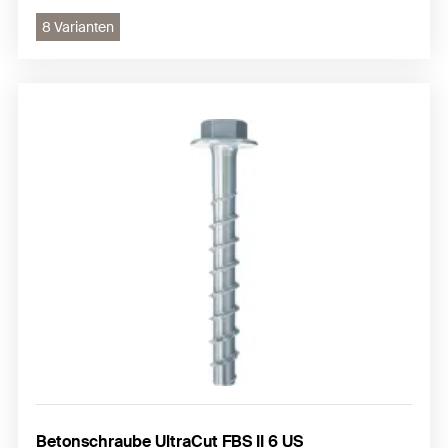
8 Varianten
Betonschraube UltraCut FBS II 6 US